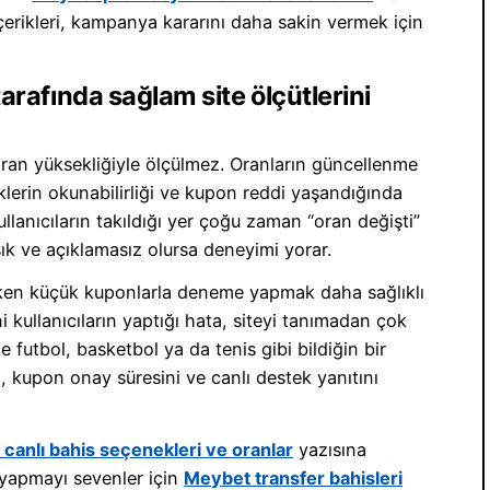
çerikleri, kampanya kararını daha sakin vermek için
arafında sağlam site ölçütlerini
ran yüksekliğiyle ölçülmez. Oranların güncellenme
tiklerin okunabilirliği ve kupon reddi yaşandığında
ullanıcıların takıldığı yer çoğu zaman “oran değişti”
 sık ve açıklamasız olursa deneyimi yorar.
irken küçük kuponlarla deneme yapmak daha sağlıklı
 kullanıcıların yaptığı hata, siteyi tanımadan çok
 futbol, basketbol ya da tenis gibi bildiğin bir
i, kupon onay süresini ve canlı destek yanıtını
canlı bahis seçenekleri ve oranlar
yazısına
 yapmayı sevenler için
Meybet transfer bahisleri