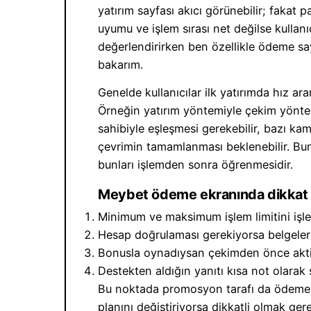
yatırım sayfası akıcı görünebilir; fakat
uyumu ve işlem sırası net değilse kullan
değerlendirirken ben özellikle ödeme say
bakarım.
Genelde kullanıcılar ilk yatırımda hız arar
Örneğin yatırım yöntemiyle çekim yöntem
sahibiyle eşleşmesi gerekebilir, bazı k
çevrimin tamamlanması beklenebilir. Bunl
bunları işlemden sonra öğrenmesidir.
Meybet ödeme ekranında dikkat e
Minimum ve maksimum işlem limitini iş
Hesap doğrulaması gerekiyorsa belgeleri
Bonusla oynadıysan çekimden önce aktif 
Destekten aldığın yanıtı kısa not olarak 
Bu noktada promosyon tarafı da ödeme d
planını değiştiriyorsa dikkatli olmak gere