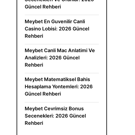
Güncel Rehberi
Meybet En Guvenilir Canli
Casino Lobisi: 2026 Güncel
Rehberi
Meybet Canli Mac Anlatimi Ve
Analizleri: 2026 Güncel
Rehberi
Meybet Matematiksel Bahis
Hesaplama Yontemleri: 2026
Güncel Rehberi
Meybet Cevrimsiz Bonus
Secenekleri: 2026 Güncel
Rehberi