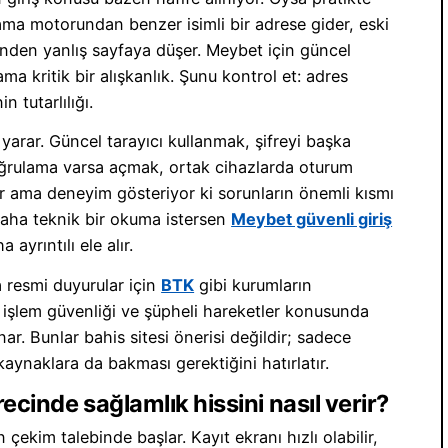
rama motorundan benzer isimli bir adrese gider, eski
şinden yanlış sayfaya düşer. Meybet için güncel
a kritik bir alışkanlık. Şunu kontrol et: adres
 tutarlılığı.
yarar. Güncel tarayıcı kullanmak, şifreyi başka
oğrulama varsa açmak, ortak cihazlarda oturum
r ama deneyim gösteriyor ki sorunların önemli kısmı
 Daha teknik bir okuma istersen
Meybet güvenli giriş
 ayrıntılı ele alır.
a resmi duyurular için
BTK
gibi kurumların
sal işlem güvenliği ve şüpheli hareketler konusunda
r. Bunlar bahis sitesi önerisi değildir; sadece
 kaynaklara da bakması gerektiğini hatırlatır.
inde sağlamlık hissini nasıl verir?
 çekim talebinde başlar. Kayıt ekranı hızlı olabilir,